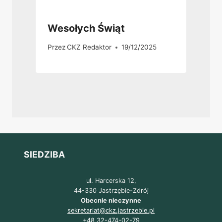
Wesołych Świąt
Przez
CKZ Redaktor
19/12/2025
SIEDZIBA
ul. Harcerska 12,
44-330 Jastrzębie-Zdrój
Obecnie nieczynne
sekretariat@ckz.jastrzebie.pl
+48 32-474-02-79