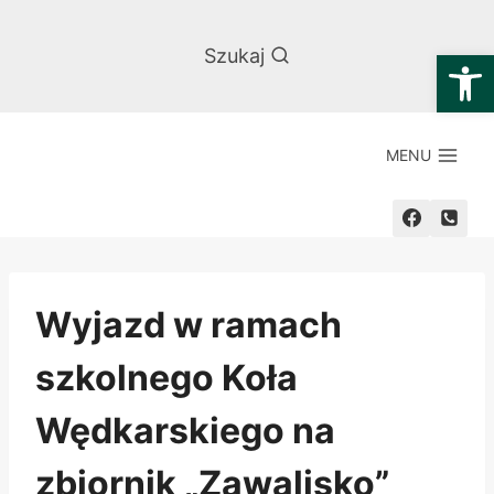
Przejdź
do
Otwórz
Szukaj
treści
MENU
Wyjazd w ramach
szkolnego Koła
Wędkarskiego na
zbiornik „Zawalisko”