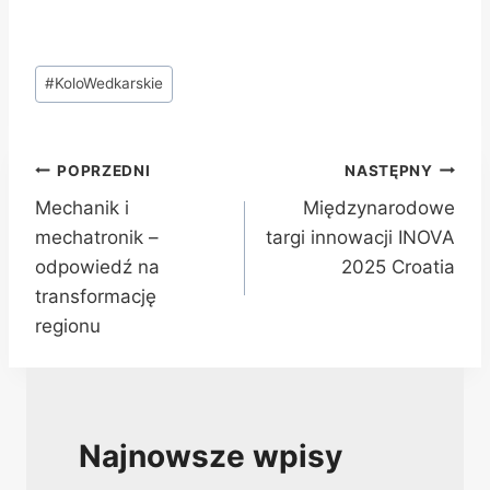
Tagi
#
KoloWedkarskie
wpisu:
Nawigacja
POPRZEDNI
NASTĘPNY
Mechanik i
Międzynarodowe
wpisu
mechatronik –
targi innowacji INOVA
odpowiedź na
2025 Croatia
transformację
regionu
Najnowsze wpisy