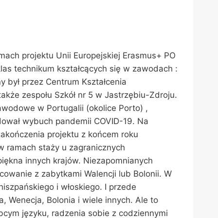
amach projektu Unii Europejskiej Erasmus+ PO
las technikum kształcących się w zawodach :
any był przez Centrum Kształcenia
akże zespołu Szkół nr 5 w Jastrzębiu-Zdroju.
awodowe w Portugalii (okolice Porto) ,
owodował wybuch pandemii COVID-19. Na
zakończenia projektu z końcem roku
w ramach staży u zagranicznych
 piękna innych krajów. Niezapomnianych
owanie z zabytkami Walencji lub Bolonii. W
iszpańskiego i włoskiego. I przede
, Wenecja, Bolonia i wiele innych. Ale to
obcym języku, radzenia sobie z codziennymi