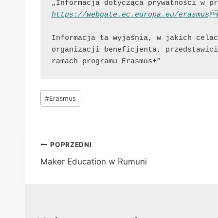
„Informacja dotycząca prywatności w pr
https://webgate.ec.europa.eu/erasmus
Informacja ta wyjaśnia, w jakich celac
organizacji beneficjenta, przedstawici
ramach programu Erasmus+”
Tagi
#
Erasmus
wpisu:
Nawigacja
POPRZEDNI
Maker Education w Rumuni
wpisu