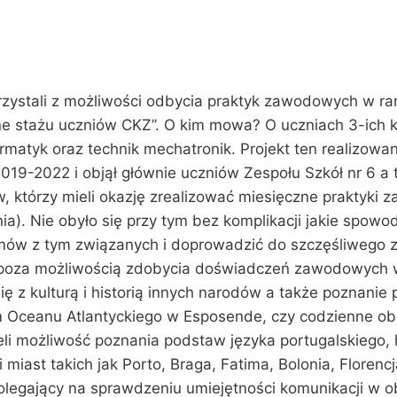
orzystali z możliwości odbycia praktyk zawodowych w r
ne stażu uczniów CKZ”. O kim mowa? O uczniach 3-ich k
nformatyk oraz technik mechatronik. Projekt ten realizow
9-2022 i objął głównie uczniów Zespołu Szkół nr 6 a t
, którzy mieli okazję zrealizować miesięczne praktyki z
nia). Nie obyło się przy tym bez komplikacji jakie sp
lemów z tym związanych i doprowadzić do szczęśliwego 
o, poza możliwością zdobycia doświadczeń zawodowych 
 z kulturą i historią innych narodów a także poznanie
 Oceanu Atlantyckiego w Esposende, czy codzienne obc
li możliwość poznania podstaw języka portugalskiego, h
iast takich jak Porto, Braga, Fatima, Bolonia, Florencja
 polegający na sprawdzeniu umiejętności komunikacji w 