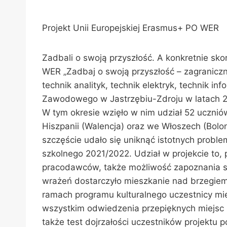
Projekt Unii Europejskiej Erasmus+ PO WER
Zadbali o swoją przyszłość. A konkretnie sk
WER „Zadbaj o swoją przyszłość – zagranicz
technik analityk, technik elektryk, technik i
Zawodowego w Jastrzębiu-Zdroju w latach 201
W tym okresie wzięło w nim udział 52 uczniów
Hiszpanii (Walencja) oraz we Włoszech (Bolo
szczęście udało się uniknąć istotnych prob
szkolnego 2021/2022. Udział w projekcie t
pracodawców, także możliwość zapoznania się
wrażeń dostarczyło mieszkanie nad brzegiem
ramach programu kulturalnego uczestnicy mie
wszystkim odwiedzenia przepięknych miejsc i m
także test dojrzałości uczestników projektu