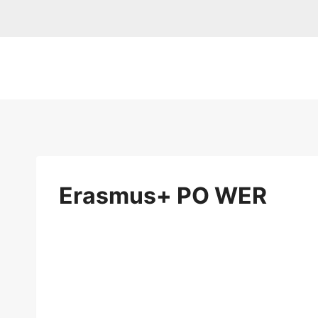
Przejdź
do
treści
Erasmus+ PO WER