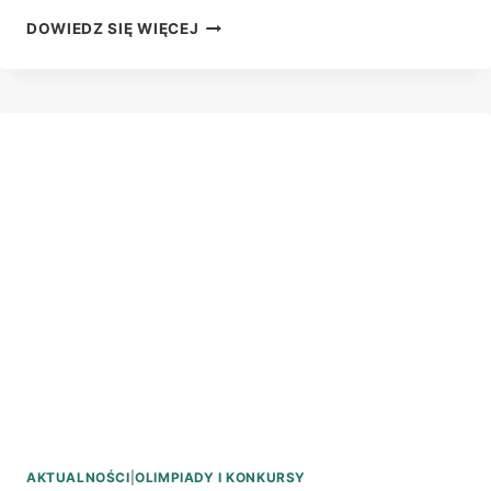
SUKCES
DOWIEDZ SIĘ WIĘCEJ
W
OLIMPIADZIE
POLTELEINFO
W
BYDGOSZCZY
AKTUALNOŚCI
|
OLIMPIADY I KONKURSY