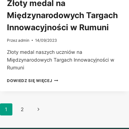
Złoty medal na
Międzynarodowych Targach
Innowacyjności w Rumuni
Przez
admin
14/09/2023
Złoty medal naszych uczniów na
Międzynarodowych Targach Innowacyjności w
Rumuni
ZŁOTY
DOWIEDZ SIĘ WIĘCEJ
MEDAL
NA
MIĘDZYNARODOWYCH
TARGACH
Nawigacja
Następna
1
2
INNOWACYJNOŚCI
W
strony
strona
RUMUNI