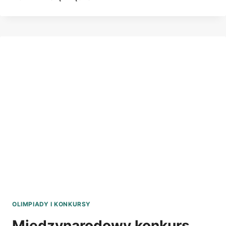
INFORMATYCZNA
Z
C++
I
PYTHON
OLIMPIADY I KONKURSY
Międzynarodowy konkurs