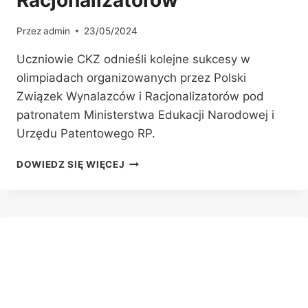
Racjonalizatorów
Przez
admin
23/05/2024
Uczniowie CKZ odnieśli kolejne sukcesy w
olimpiadach organizowanych przez Polski
Związek Wynalazców i Racjonalizatorów pod
patronatem Ministerstwa Edukacji Narodowej i
Urzędu Patentowego RP.
UCZNIOWIE
DOWIEDZ SIĘ WIĘCEJ
CKZ
ODNIEŚLI
SUKCESY
W
OLIMPIADACH
ORGANIZOWANYCH
PRZEZ
POLSKI
ZWIĄZEK
WYNALAZCÓW