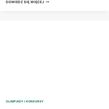
ZŁOTY
DOWIEDZ SIĘ WIĘCEJ
MEDAL
NA
TARGACH
W
NORYMBERDZE
OLIMPIADY I KONKURSY