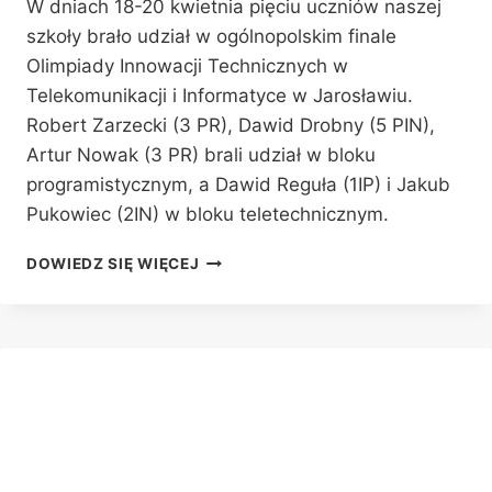
W dniach 18-20 kwietnia pięciu uczniów naszej
szkoły brało udział w ogólnopolskim finale
Olimpiady Innowacji Technicznych w
Telekomunikacji i Informatyce w Jarosławiu.
Robert Zarzecki (3 PR), Dawid Drobny (5 PIN),
Artur Nowak (3 PR) brali udział w bloku
programistycznym, a Dawid Reguła (1IP) i Jakub
Pukowiec (2IN) w bloku teletechnicznym.
SUKCESY
DOWIEDZ SIĘ WIĘCEJ
NA
OLIMPIADZIE
INNOWACJI
TECHNICZNYCH
W
TELEKOMUNIKACJI
I
INFORMATYCE
W
JAROSŁAWIU