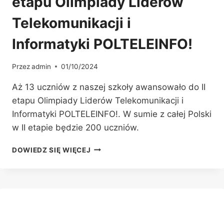
etapu Olimpiady Liderów
Telekomunikacji i
Informatyki POLTELEINFO!
Przez
admin
01/10/2024
Aż 13 uczniów z naszej szkoły awansowało do II
etapu Olimpiady Liderów Telekomunikacji i
Informatyki POLTELEINFO!. W sumie z całej Polski
w II etapie będzie 200 uczniów.
AWANS
DOWIEDZ SIĘ WIĘCEJ
13
UCZNIÓW
DO
II
ETAPU
OLIMPIADY
LIDERÓW