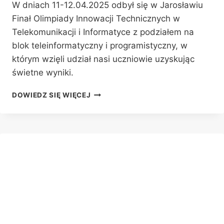
W dniach 11-12.04.2025 odbył się w Jarosławiu
Finał Olimpiady Innowacji Technicznych w
Telekomunikacji i Informatyce z podziałem na
blok teleinformatyczny i programistyczny, w
którym wzięli udział nasi uczniowie uzyskując
świetne wyniki.
SUKCESY
DOWIEDZ SIĘ WIĘCEJ
PROGRAMISTÓW
I
INFORMATYKÓW
NA
OLIMPIADZIE
INNOWACJI
TECHNICZNYCH
W
TELEKOMUNIKACJI
I
INFORMATYCE
W