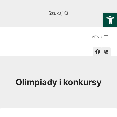
Przejdź
do
Otwórz
Szukaj
treści
MENU
Olimpiady i konkursy