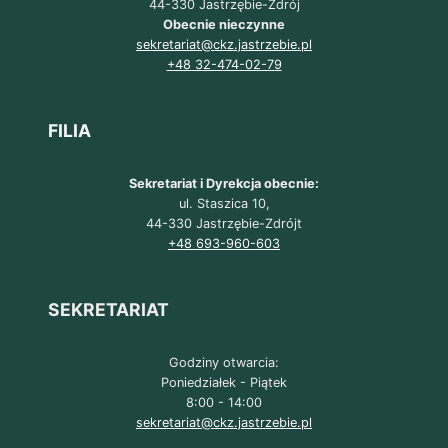
44-330 Jastrzębie-Zdrój
DLA
Obecnie nieczynne
UCZNIÓW
sekretariat@ckz.jastrzebie.pl
ZSTB
+48 32-474-02-79
I
ZS5.
EDYCJA
FILIA
2”
Sekretariat i Dyrekcja obecnie:
ul. Staszica 10,
44-330 Jastrzębie-Zdrójt
+48 693-960-603
SEKRETARIAT
Godziny otwarcia:
Poniedziałek - Piątek
8:00 - 14:00
sekretariat@ckz.jastrzebie.pl