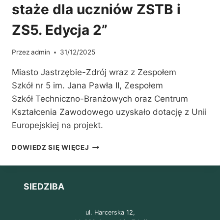
staże dla uczniów ZSTB i
ZS5. Edycja 2”
Przez
admin
31/12/2025
Miasto Jastrzębie-Zdrój wraz z Zespołem
Szkół nr 5 im. Jana Pawła II, Zespołem
Szkół Techniczno-Branżowych oraz Centrum
Kształcenia Zawodowego uzyskało dotację z Unii
Europejskiej na projekt.
JUŻ
DOWIEDZ SIĘ WIĘCEJ
DZIŚ
OFICJALNIE
RUSZA
SIEDZIBA
PROJEKT
STAŻOWY „DOGONIĆ ZAWÓD
–
ul. Harcerska 12,
STAŻE