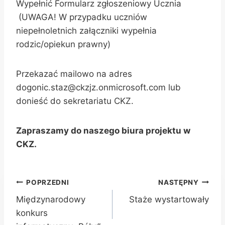
Wypełnić Formularz zgłoszeniowy Ucznia
(UWAGA! W przypadku uczniów
niepełnoletnich załączniki wypełnia
rodzic/opiekun prawny)
Przekazać mailowo na adres
dogonic.staz@ckzjz.onmicrosoft.com lub
donieść do sekretariatu CKZ.
Zapraszamy do naszego biura projektu w
CKZ.
Nawigacja
POPRZEDNI
NASTĘPNY
Międzynarodowy
Staże wystartowały
wpisu
konkurs