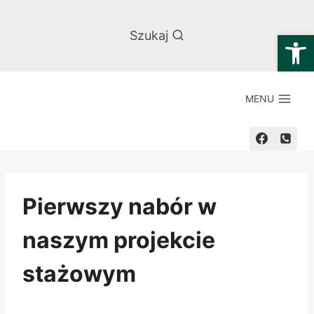
Przejdź
do
Otwórz
Szukaj
treści
MENU
Pierwszy nabór w
naszym projekcie
stażowym